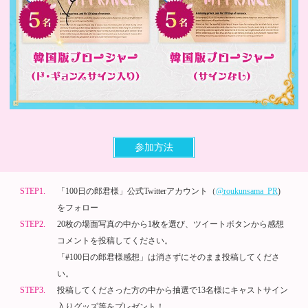
参加方法
STEP1.
「100日の郎君様」公式Twitterアカウント（
@roukunsama_PR
)
をフォロー
STEP2.
20枚の場面写真の中から1枚を選び、ツイートボタンから感想
コメントを投稿してください。
「#100日の郎君様感想」は消さずにそのまま投稿してくださ
い。
STEP3.
投稿してくださった方の中から抽選で13名様にキャストサイン
入りグッズ等をプレゼント！