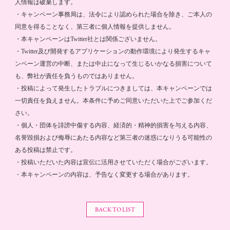
人情報は破棄します。
・キャンペーン事務局は、法令により認められた場合を除き、ご本人の
同意を得ることなく、第三者に個人情報を提供しません。
・本キャンペーンはTwitter社とは関係ございません。
・Twitter及び開発するアプリケーションの動作環境により発生するキャ
ンペーン運営の中断、または中止になって生じるいかなる損害について
も、弊社が責任を負うものではありません。
・投稿によって発生したトラブルにつきましては、本キャンペーンでは
一切責任を負えません。本条件に予めご同意いただいた上でご参加くだ
さい。
・個人・団体を誹謗中傷する内容、経済的・精神的損害を与える内容、
名誉毀損および侮辱にあたる内容など第三者の迷惑になりうる可能性の
ある投稿は禁止です。
・投稿いただいた内容は宣伝に活用させていただく場合がございます。
・本キャンペーンの内容は、予告なく変更する場合があります。
BACK TO LIST