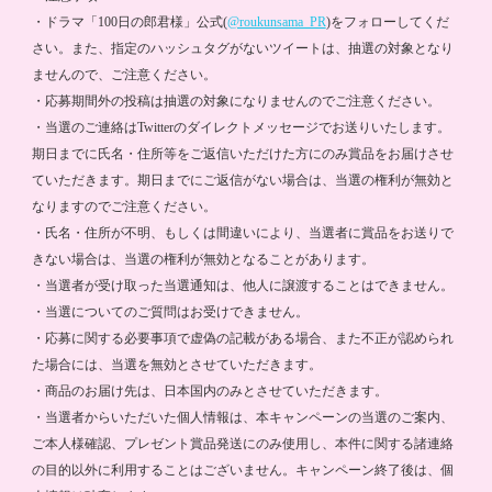
・ドラマ「100日の郎君様」公式(
@roukunsama_PR
)をフォローしてくだ
さい。また、指定のハッシュタグがないツイートは、抽選の対象となり
ませんので、ご注意ください。
・応募期間外の投稿は抽選の対象になりませんのでご注意ください。
・当選のご連絡はTwitterのダイレクトメッセージでお送りいたします。
期日までに氏名・住所等をご返信いただけた方にのみ賞品をお届けさせ
ていただきます。期日までにご返信がない場合は、当選の権利が無効と
なりますのでご注意ください。
・氏名・住所が不明、もしくは間違いにより、当選者に賞品をお送りで
きない場合は、当選の権利が無効となることがあります。
・当選者が受け取った当選通知は、他人に譲渡することはできません。
・当選についてのご質問はお受けできません。
・応募に関する必要事項で虚偽の記載がある場合、また不正が認められ
た場合には、当選を無効とさせていただきます。
・商品のお届け先は、日本国内のみとさせていただきます。
・当選者からいただいた個人情報は、本キャンペーンの当選のご案内、
ご本人様確認、プレゼント賞品発送にのみ使用し、本件に関する諸連絡
の目的以外に利用することはございません。キャンペーン終了後は、個